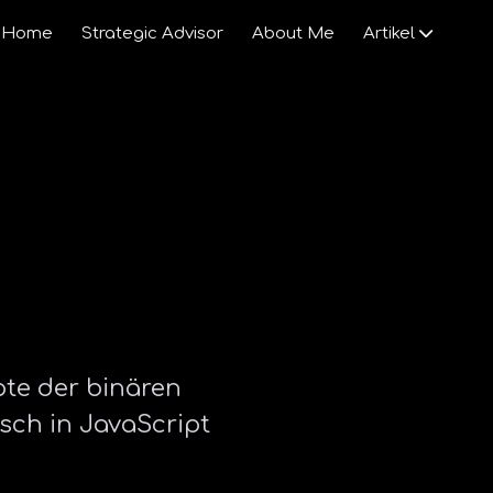
Home
Strategic Advisor
About Me
Artikel
KI
Gesellschaft
Venture Capital
Startups
Wirtschaft
pte der binären
isch in JavaScript