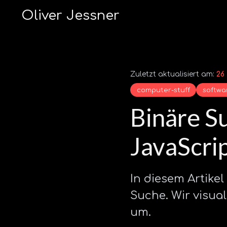
Oliver Jessner
Zuletzt aktualisiert am:
26
computer-stuff
softwa
Binäre Su
JavaScri
In diesem Artike
Suche. Wir visual
um.