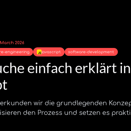
 March 2026
re-engineering
javascript
software-development
che einfach erklärt in
pt
l erkunden wir die grundlegenden Konze
isieren den Prozess und setzen es prakt