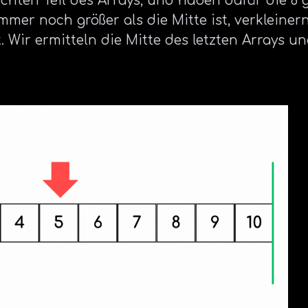
echten Teil des Arrays, und haben dafür die 8
mer noch größer als die Mitte ist, verkleiner
 Wir ermitteln die Mitte des letzten Arrays un