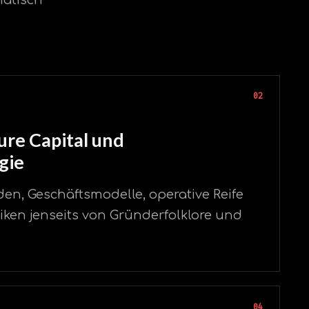
02
ure Capital und
gie
en, Geschäftsmodelle, operative Reife
en jenseits von Gründerfolklore und
04