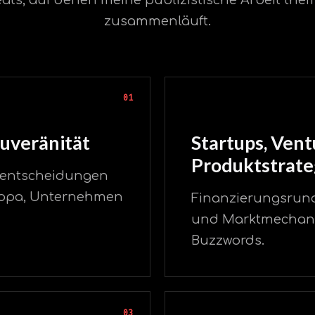
zusammenläuft.
01
ouveränität
Startups, Vent
Produktstrate
rmentscheidungen
uropa, Unternehmen
Finanzierungsrund
und Marktmechanik
Buzzwords.
03