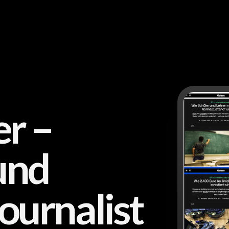
er –
 und
ournalist