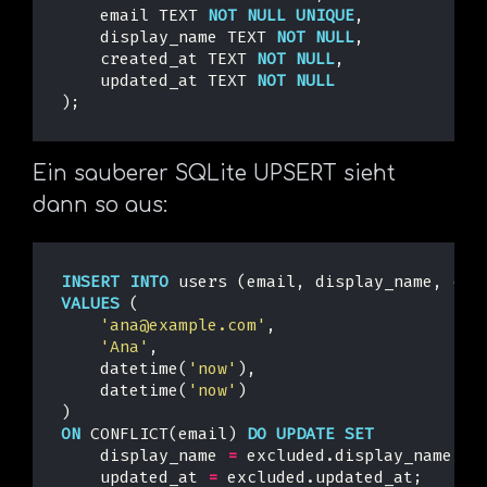
email
TEXT
NOT
NULL
UNIQUE
,
display_name
TEXT
NOT
NULL
,
created_at
TEXT
NOT
NULL
,
updated_at
TEXT
NOT
NULL
);
Ein sauberer SQLite UPSERT sieht
dann so aus:
INSERT
INTO
users
(
email
,
display_name
,
cre
VALUES
(
'ana@example.com'
,
'Ana'
,
datetime
(
'now'
),
datetime
(
'now'
)
)
ON
CONFLICT
(
email
)
DO
UPDATE
SET
display_name
=
excluded
.
display_name
,
updated_at
=
excluded
.
updated_at
;