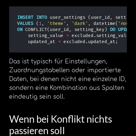
INSERT
INTO
user_settings
(
user_id
,
setting
VALUES
(
1
,
'theme'
,
'dark'
,
datetime
(
'now'
)
ON
CONFLICT
(
user_id
,
setting_key
)
DO
UPDATE
setting_value
=
excluded
.
setting_value
,
updated_at
=
excluded
.
updated_at
;
Das ist typisch für Einstellungen,
Zuordnungstabellen oder importierte
Daten, bei denen nicht eine einzelne ID,
sondern eine Kombination aus Spalten
eindeutig sein soll.
Wenn bei Konflikt nichts
passieren soll