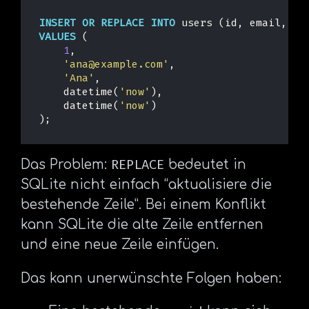
INSERT
OR
REPLACE
INTO
users
(
id
,
email
,
di
VALUES
(
1
,
'ana@example.com'
,
'Ana'
,
datetime
(
'now'
),
datetime
(
'now'
)
);
REPLACE
Das Problem:
bedeutet in
SQLite nicht einfach “aktualisiere die
bestehende Zeile”. Bei einem Konflikt
kann SQLite die alte Zeile entfernen
und eine neue Zeile einfügen.
Das kann unerwünschte Folgen haben: