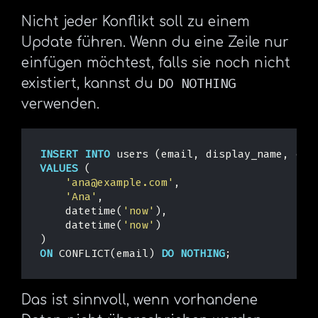
Nicht jeder Konflikt soll zu einem
Update führen. Wenn du eine Zeile nur
einfügen möchtest, falls sie noch nicht
DO NOTHING
existiert, kannst du
verwenden.
INSERT
INTO
users
(
email
,
display_name
,
cre
VALUES
(
'ana@example.com'
,
'Ana'
,
datetime
(
'now'
),
datetime
(
'now'
)
)
ON
CONFLICT
(
email
)
DO
NOTHING
;
Das ist sinnvoll, wenn vorhandene