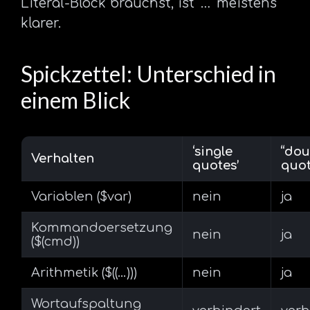
Literal-Block brauchst, ist ‘…’ meistens
klarer.
Spickzettel: Unterschied in
einem Blick
‘single
“dou
Verhalten
quotes’
quot
Variablen ($var)
nein
ja
Kommandoersetzung
nein
ja
($(cmd))
Arithmetik ($((…)))
nein
ja
Wortaufspaltung