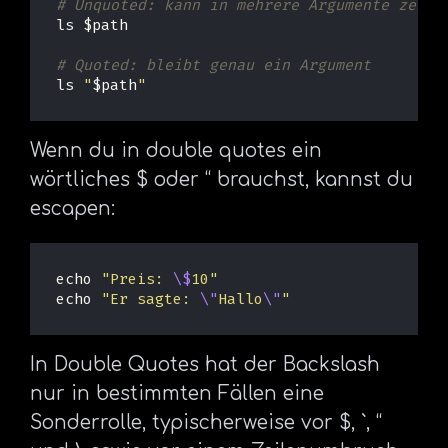
# Unquoted: kann in mehrere Argumente zerfa
ls
$path
# Quoted: bleibt genau ein Argument
ls
"
$path
"
Wenn du in double quotes ein
wörtliches $ oder “ brauchst, kannst du
escapen:
echo
"Preis: 
\$
10"
echo
"Er sagte: 
\"
Hallo
\"
"
In Double Quotes hat der Backslash
nur in bestimmten Fällen eine
Sonderrolle, typischerweise vor $, `, “