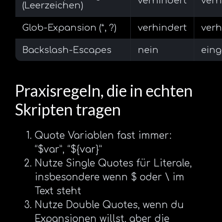
verhindert
verh
(Leerzeichen)
Glob-Expansion (*, ?)
verhindert
verh
Backslash-Escapes
nein
eing
Praxisregeln, die in echten
Skripten tragen
Quote Variablen fast immer:
“$var”, “${var}”
Nutze Single Quotes für Literale,
insbesondere wenn $ oder \ im
Text steht
Nutze Double Quotes, wenn du
Expansionen willst, aber die