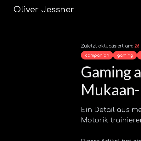
Oliver Jessner
Zuletzt aktualisiert am:
26
companion
gaming
Gaming a
Mukaan-
Ein Detail aus m
Motorik trainier