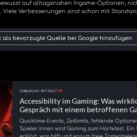
 bewusst auf alltagsnahen Ingame-Optionen, nich
. Viele Verbesserungen sind schon mit Standar
at als bevorzugte Quelle bei Google hinzufügen
Companion-Artikel
IGN
Accessibility im Gaming: Was wirklic
Gespräch mit einem betroffenen G
Quicktime-Events, Zeitlimits, fehlende Optionen
Spieler:innen wird Gaming zum Härtetest. Ein
erklärt, was hilft und warum freie Tastenbel