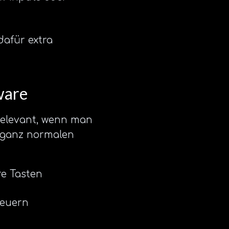
dafür extra
ware
 relevant, wenn man
it ganz normalen
e Tasten
teuern