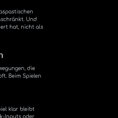
raspastischen
nschränkt. Und
rt hat, nicht als
n
Bewegungen, die
ft. Beim Spielen
el klar bleibt
k-Inputs oder