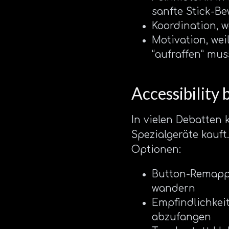
sanfte Stick-B
Koordination, 
Motivation, wei
“aufraffen” mus
Accessibility 
In vielen Debatten 
Spezialgeräte kauft.
Optionen:
Button-Remappi
wandern
Empfindlichkei
abzufangen