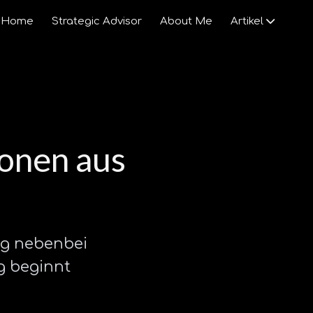
Home
Strategic Advisor
About Me
Artikel
KI
Gesellschaft
Venture Capital
ionen aus
Startups
Wirtschaft
ng nebenbei
g beginnt