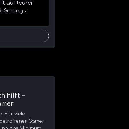
t auf teurer
d-Settings
h hilft –
amer
: Für viele
 betroffener Gamer
egung das Minimum