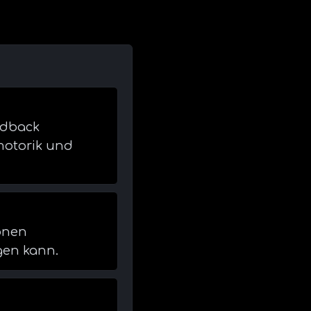
edback
motorik und
ionen
gen kann.