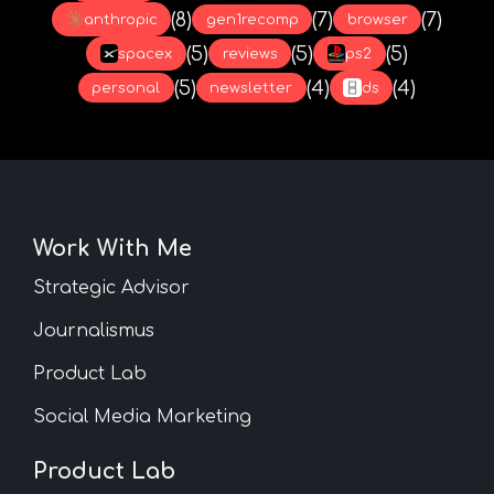
(8)
(7)
(7)
anthropic
gen1recomp
browser
(5)
(5)
(5)
spacex
reviews
ps2
(5)
(4)
(4)
personal
newsletter
ds
Work With Me
Strategic Advisor
Journalismus
Product Lab
Social Media Marketing
Product Lab