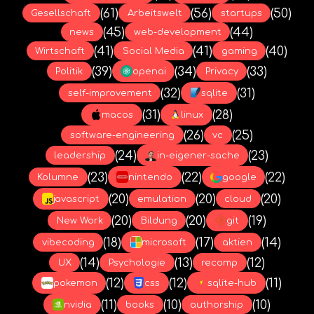
(61)
(56)
(50)
Gesellschaft
Arbeitswelt
startups
(45)
(44)
news
web-development
(41)
(41)
(40)
Wirtschaft
Social Media
gaming
(39)
(34)
(33)
Politik
openai
Privacy
(32)
(31)
self-improvement
sqlite
(31)
(28)
macos
linux
(26)
(25)
software-engineering
vc
(24)
(23)
leadership
in-eigener-sache
(23)
(22)
(22)
Kolumne
nintendo
google
(20)
(20)
(20)
javascript
emulation
cloud
(20)
(20)
(19)
New Work
Bildung
git
(18)
(17)
(14)
vibecoding
microsoft
aktien
(14)
(13)
(12)
UX
Psychologie
recomp
(12)
(12)
(11)
pokemon
css
sqlite-hub
(11)
(10)
(10)
nvidia
books
authorship