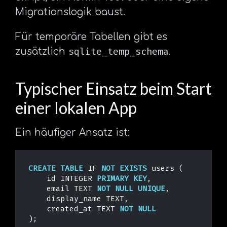
Migrationslogik baust.
Für temporäre Tabellen gibt es
sqlite_temp_schema
zusätzlich
.
Typischer Einsatz beim Start
einer lokalen App
Ein häufiger Ansatz ist:
CREATE
TABLE
IF
NOT
EXISTS
users
(
id
INTEGER
PRIMARY
KEY
,
email
TEXT
NOT
NULL
UNIQUE
,
display_name
TEXT
,
created_at
TEXT
NOT
NULL
);