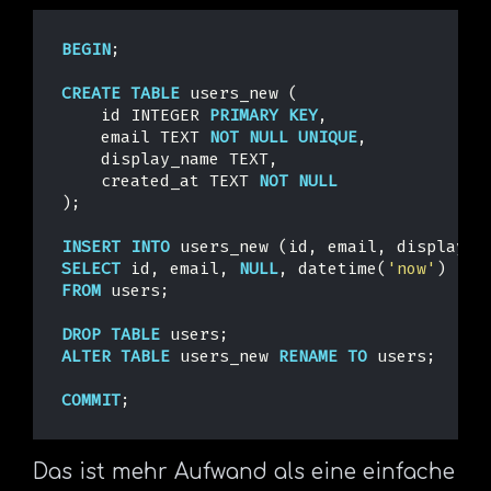
BEGIN
;
CREATE
TABLE
users_new
(
id
INTEGER
PRIMARY
KEY
,
email
TEXT
NOT
NULL
UNIQUE
,
display_name
TEXT
,
created_at
TEXT
NOT
NULL
);
INSERT
INTO
users_new
(
id
,
email
,
display_n
SELECT
id
,
email
,
NULL
,
datetime
(
'now'
)
FROM
users
;
DROP
TABLE
users
;
ALTER
TABLE
users_new
RENAME
TO
users
;
COMMIT
;
Das ist mehr Aufwand als eine einfache