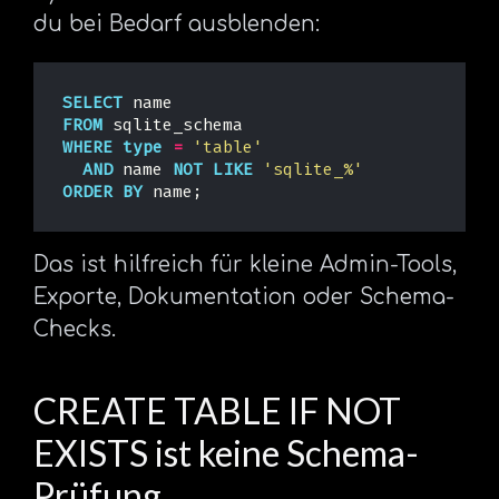
du bei Bedarf ausblenden:
SELECT
name
FROM
sqlite_schema
WHERE
type
=
'table'
AND
name
NOT
LIKE
'sqlite_%'
ORDER
BY
name
;
Das ist hilfreich für kleine Admin-Tools,
Exporte, Dokumentation oder Schema-
Checks.
CREATE TABLE IF NOT
EXISTS ist keine Schema-
Prüfung