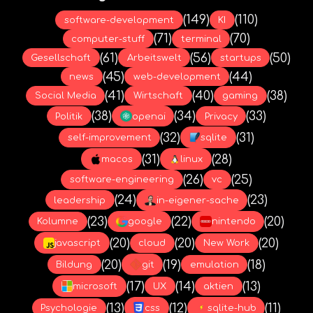
(149)
(110)
software-development
KI
(71)
(70)
computer-stuff
terminal
(61)
(56)
(50)
Gesellschaft
Arbeitswelt
startups
(45)
(44)
news
web-development
(41)
(40)
(38)
Social Media
Wirtschaft
gaming
(38)
(34)
(33)
Politik
openai
Privacy
(32)
(31)
self-improvement
sqlite
(31)
(28)
macos
linux
(26)
(25)
software-engineering
vc
(24)
(23)
leadership
in-eigener-sache
(23)
(22)
(20)
Kolumne
google
nintendo
(20)
(20)
(20)
javascript
cloud
New Work
(20)
(19)
(18)
Bildung
git
emulation
(17)
(14)
(13)
microsoft
UX
aktien
(13)
(12)
(11)
Psychologie
css
sqlite-hub