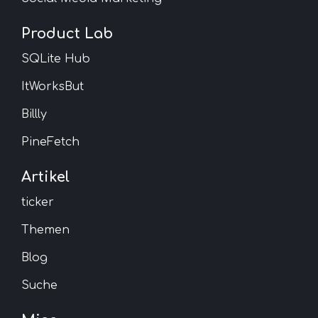
Product Lab
SQLite Hub
ItWorksBut
Billly
PineFetch
Artikel
ticker
Themen
Blog
Suche