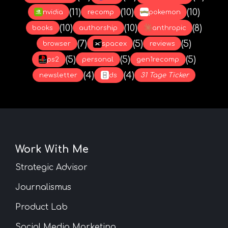
(11)
(10)
(10)
nvidia
recomp
pokemon
(10)
(10)
(8)
books
authorship
anthropic
(7)
(5)
(5)
browser
spacex
reviews
(5)
(5)
(5)
ps2
personal
gen1recomp
(4)
(4)
newsletter
ds
31 Tage Ticker
Work With Me
Strategic Advisor
Journalismus
Product Lab
Social Media Marketing