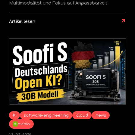
Multimodalität und Fokus auf Anpassbarkeit
↗
Artikel lesen
KI
software-engineering
cloud
news
nvidia
17.07.2026