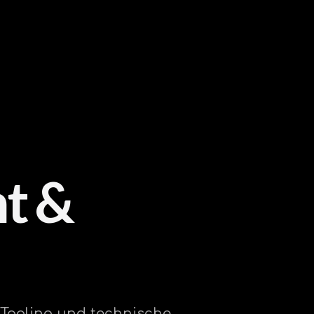
t &
 Tooling und technische