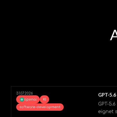
A
31.07.2026
GPT-5.6 
openai
KI
GPT-5.6
software-development
eignet 