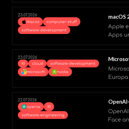
23.07.2026
macOS 2
macos
computer-stuff
Apple e
software-development
Apps un
23.07.2026
Microsof
KI
cloud
software-development
Microso
microsoft
nvidia
Europa
22.07.2026
OpenAI-
openai
KI
OpenAIs
software-engineering
Face an