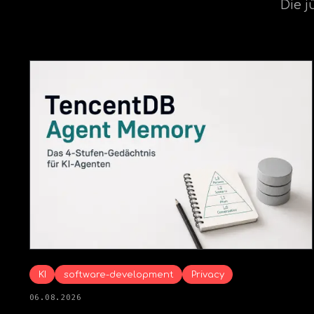
Die j
KI
software-development
Privacy
06.08.2026