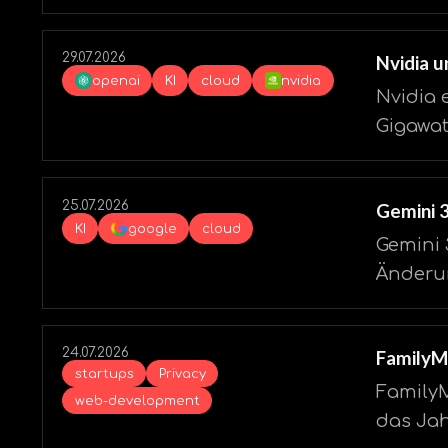
29.07.2026
Nvidia u
openai
KI
cloud
nvidia
Nvidia 
Gigawa
25.07.2026
Gemini 3
KI
google
cloud
Gemini 
Änderun
24.07.2026
FamilyMa
startups
Privacy
FamilyM
web-development
das Jah