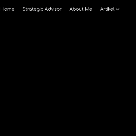
Home
Strategic Advisor
About Me
Artikel
KI
Gesellschaft
Venture Capital
Startups
Wirtschaft